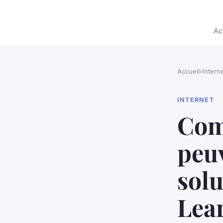
Ac
Accueil
›
Intern
INTERNET
Com
peuv
sol
Lear