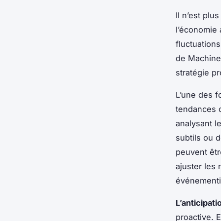
Il n’est pl
l’économie a
fluctuation
de Machine 
stratégie pr
L’une des f
tendances 
analysant l
subtils ou 
peuvent êtr
ajuster les
événementi
L’anticipat
proactive. E