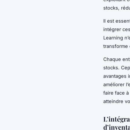
stocks, rédu
Il est esse
intégrer ce
Learning n’e
transforme d
Chaque entr
stocks. Cep
avantages i
améliorer l
faire face 
atteindre vo
L’intégr
d’invent