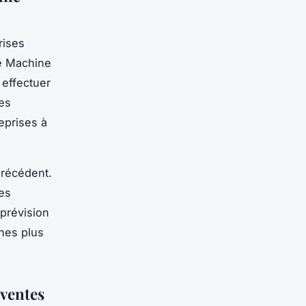
rises
Le Machine
 effectuer
es
eprises à
précédent.
hes
 prévision
hes plus
 ventes