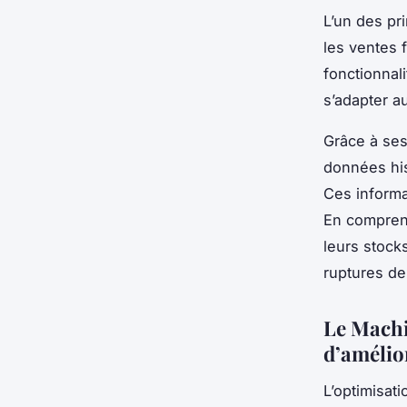
L’un des pr
les ventes 
fonctionnal
s’adapter 
Grâce à ses
données his
Ces informa
En comprena
leurs stock
ruptures de
Le Machi
d’amélior
L’optimisati