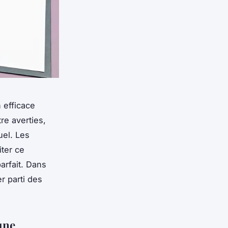
 efficace
re averties,
uel. Les
iter ce
arfait. Dans
r parti des
une