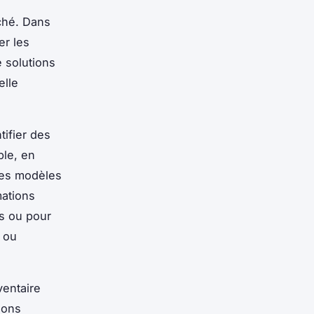
ché. Dans
er les
e solutions
elle
tifier des
le, en
des modèles
mations
ts ou pour
 ou
ventaire
ions