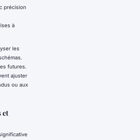
c précision
rises à
yser les
 schémas.
es futures.
ent ajuster
endus ou aux
 et
ignificative