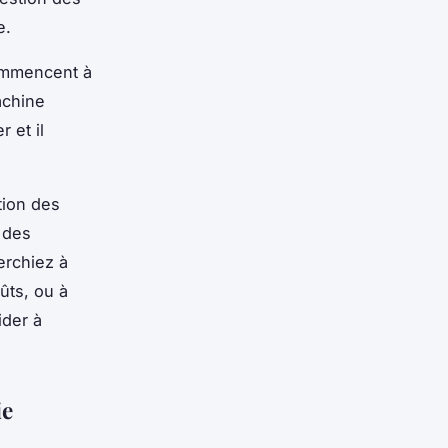
e.
commencent à
achine
 et il
tion des
 des
erchiez à
ûts, ou à
ider à
ie