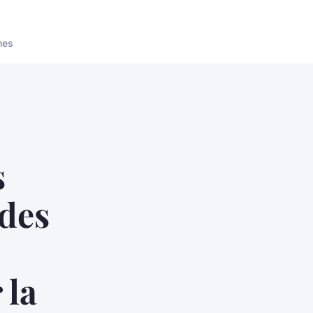
nes
s
 des
 la