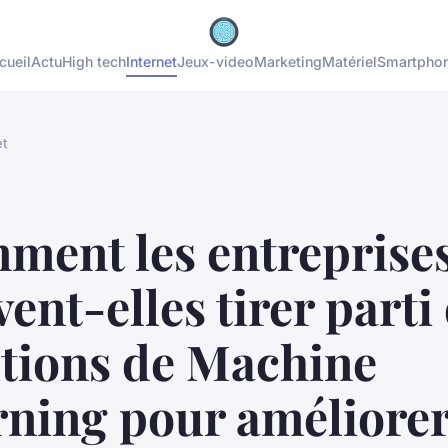
cueil
Actu
High tech
Internet
Jeux-video
Marketing
Matériel
Smartpho
et
ment les entreprise
ent-elles tirer parti
utions de Machine
ning pour améliorer