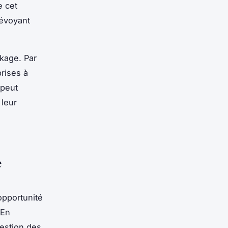
e cet
révoyant
ckage. Par
rises à
 peut
 leur
e
opportunité
 En
gestion des